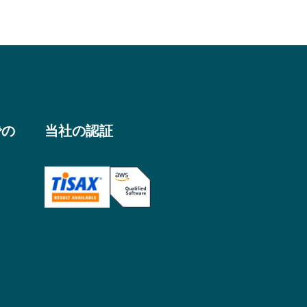
での
当社の認証