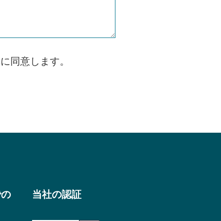
れに同意します。
での
当社の認証