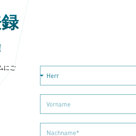
登録
！
ムにご