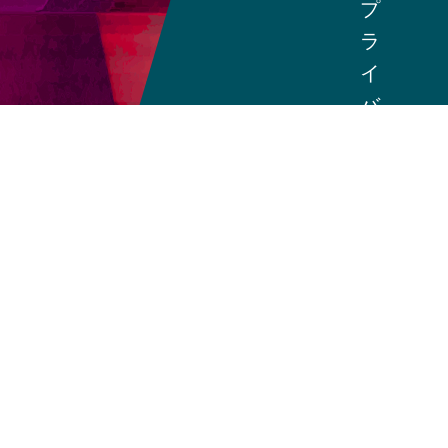
プ
ラ
イ
バ
シ
ー
ポ
リ
シ
ー