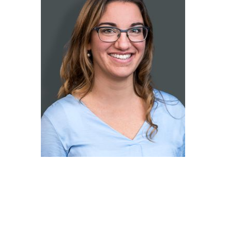
情
ソ
Yasmina Wagner
報
ー
シ
ャ
販売・ライセンス
お