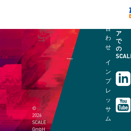
ル
問
メ
お問い合わせフォーム
デ
い
+49 - (0)351 - 312002242
ィ
合
ア
わ
で
せ
の
SCAL
イ
ン
プ
レ
ッ
©
サ
2026
ム
SCALE
GmbH