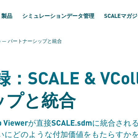
製品
シミュレーションデータ管理
SCALEマガ
lab — パートナーシップと統合
CALE & VColl
ップと統合
b Viewer
SCALE.sdm
が直接
に統合され
いにどのような付加価値をもたらすか