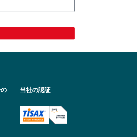
での
当社の認証