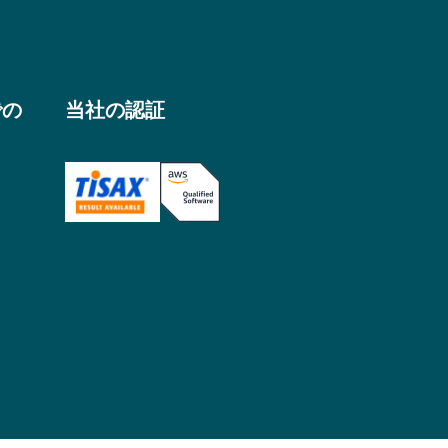
での
当社の認証