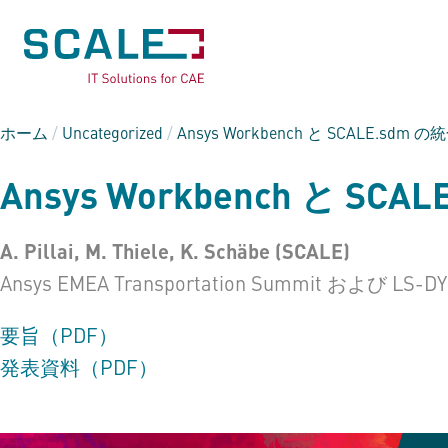
ホーム
/
Uncategorized
/
Ansys Workbench と
SCALE.sdm
の統
Ansys Workbench と
SCAL
A. Pillai, M. Thiele, K. Schäbe (SCALE)
Ansys EMEA Transportation Summit およ
要旨（PDF）
発表資料（PDF）