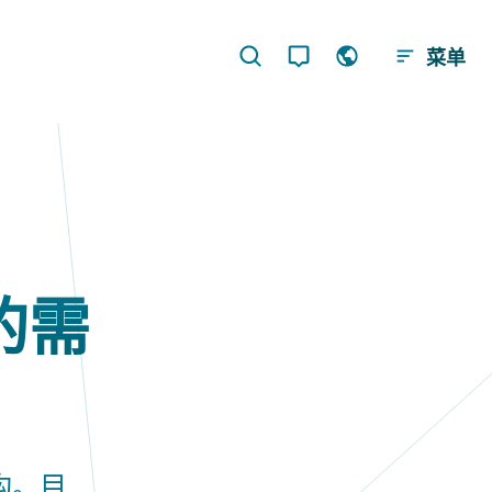
菜单
的需
构。目