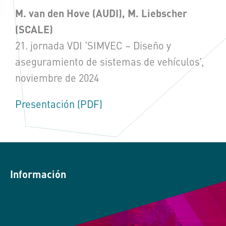
M. van den Hove (AUDI), M. Liebscher
(SCALE)
21. jornada VDI ‘SIMVEC – Diseño y
aseguramiento de sistemas de vehículos’,
noviembre de 2024
Presentación (PDF)
Información