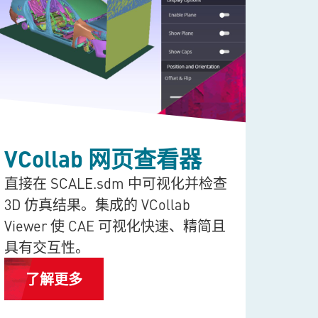
VCollab 网页查看器
GE
直接在
SCALE.sdm
中可视化并检查
将测量
3D 仿真结果。集成的 VCollab
格式。
Viewer 使 CAE 可视化快速、精简且
器通
具有交互性。
直接
了解更多
了