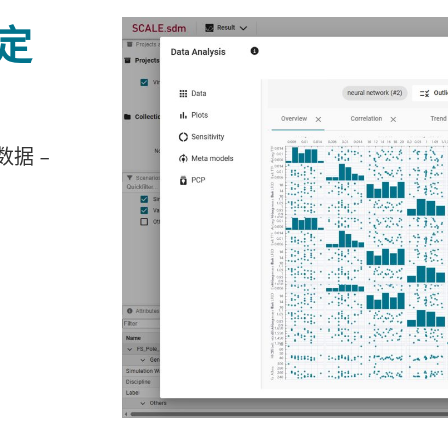
定
数据 –