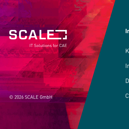
I
K
I
D
C
© 2026 SCALE GmbH