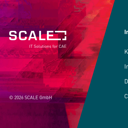
I
K
I
D
C
© 2026 SCALE GmbH