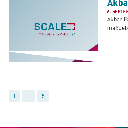
Akba
6. SEPTE
Akbar F
maßgebl
1
…
5