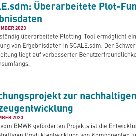
LE.sdm
: Überarbeitete Plot-Fun
bnisdaten
EMBER 2023
ständig überarbeitete Plotting-Tool ermöglicht ei
ung von Ergebnisdaten in
SCALE.sdm
. Der Schwer
eitung liegt auf verbesserter Benutzerfreundlichk
nsumfangs.
chungsprojekt zur nachhaltige
zeugentwicklung
MBER 2023
s vom BMWK geförderten Projekts ist die Entwicklu
hhaltigen Produktentwicklung von Komponenten fü