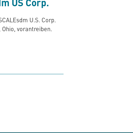
dm US Corp.
n SCALEsdm U.S. Corp.
Ohio, vorantreiben.