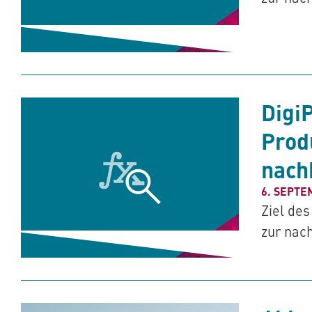
Digi
Prod
nach
6. SEPTE
Ziel de
zur nac