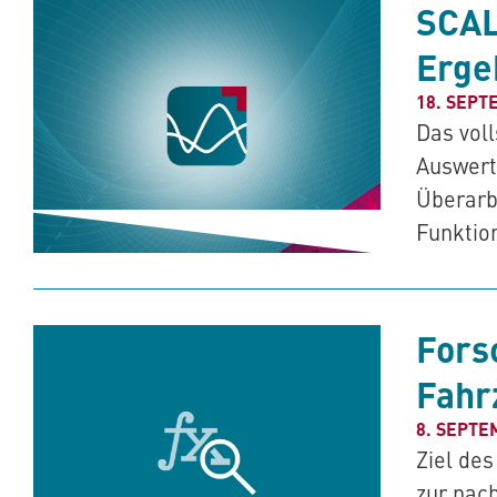
SCA
Erge
18. SEPT
Das voll
Auswert
Überarb
Funktio
Fors
Fahr
8. SEPTE
Ziel de
zur nac