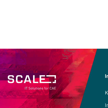
I
K
I