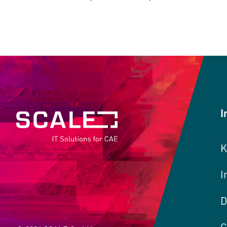
I
K
I
D
C