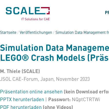
P
Startseite
/
Veröffentlichungen
/
Simulation Data Management f
Simulation Data Managemen
LEGO® Crash Models (Präse
M. Thiele (SCALE)
JSOL CAE-Forum, Japan, November 2023
(kein Download erfo
Präsentation online ansehen
Passwort:
PPTX herunterladen
|
NQptCTRTWi
(ohne Videos)
PDF herunterladen