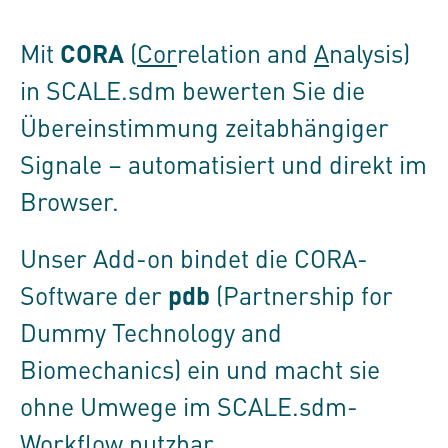
CORA
Mit
(
Cor
relation and
A
nalysis)
in
SCALE.sdm
bewerten Sie die
Übereinstimmung zeitabhängiger
Signale – automatisiert und direkt im
Browser.
Unser Add-on bindet die CORA-
pdb
Software der
(Partnership for
Dummy Technology and
Biomechanics) ein und macht sie
ohne Umwege im SCALE.sdm-
Workflow nutzbar.