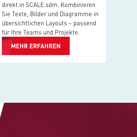
Simul
direkt in
SCALE.sdm
. Kombinieren
SCAL
Sie Texte, Bilder und Diagramme in
Viewe
übersichtlichen Layouts – passend
schnel
für Ihre Teams und Projekte.
M
MEHR ERFAHREN