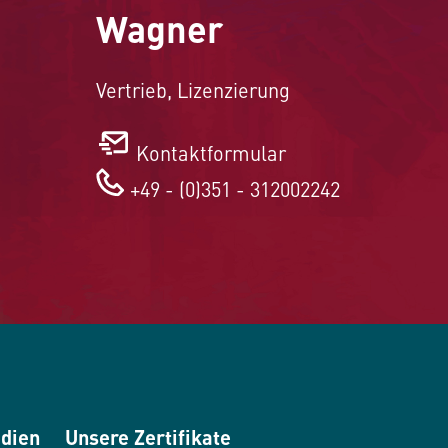
Wagner
Vertrieb, Lizenzierung
Kontaktformular
+49 - (0)351 - 312002242
edien
Unsere Zertifikate