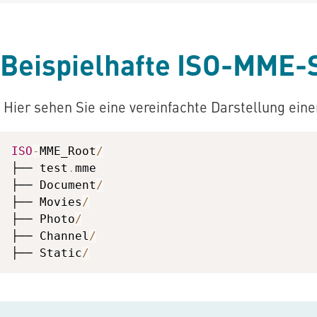
Beispielhafte ISO-MME-
Hier sehen Sie eine vereinfachte Darstellung ein
ISO
-
MME_Root
/
├── test
.
mme

├── Document
/
├── Movies
/
├── Photo
/
├── Channel
/
├── Static
/