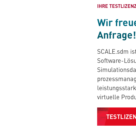
IHRE TESTLIZEN
Wir freu
Anfrage!
SCALE.sdm
is
Software-Lösu
Simulationsda
prozessmanag
leistungsstar
virtuelle Prod
TESTLIZE